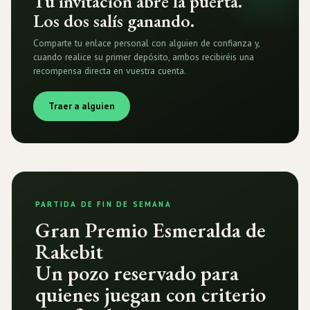
Tu invitación abre la puerta.
Los dos salís ganando.
Comparte tu enlace personal con alguien de confianza y,
cuando realice su primer depósito, ambos recibiréis una
recompensa directa en vuestra cuenta.
Traer a alguien
PARTIDA DE FIN DE SEMANA
Gran Premio Esmeralda de
Rakebit
Un pozo reservado para
quienes juegan con criterio