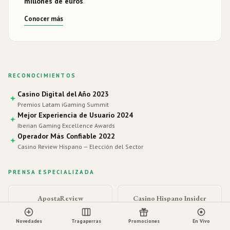
millones de euros
.
Conocer más
RECONOCIMIENTOS
Casino Digital del Año 2023
Premios Latam iGaming Summit
Mejor Experiencia de Usuario 2024
Iberian Gaming Excellence Awards
Operador Más Confiable 2022
Casino Review Hispano — Elección del Sector
PRENSA ESPECIALIZADA
ApostaReview
Casino Hispano Insider
Novedades
Tragaperras
Promociones
En Vivo