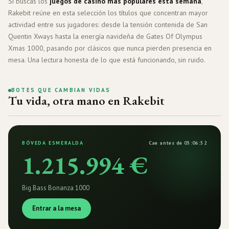
Si buscas los
juegos de casino más populares esta semana
,
Rakebit reúne en esta selección los títulos que concentran mayor
actividad entre sus jugadores: desde la tensión contenida de San
Quentin Xways hasta la energía navideña de Gates Of Olympus
Xmas 1000, pasando por clásicos que nunca pierden presencia en
mesa. Una lectura honesta de lo que está funcionando, sin ruido.
BOTES QUE CAMBIAN VIDAS
Tu vida, otra mano en Rakebit
BÓVEDA ESMERALDA
Cae antes de 05:06:52
1.215.994 €
Big Bass Bonanza 1000
Entrar a la mesa