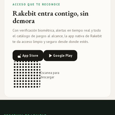
ACCESO QUE TE RECONOCE
Rakebit entra contigo, sin
demora
Con verificación biométrica, alertas en tiempo real y todo
el catálogo de juegos al alcance, la app nativa de Rakebit
te da acceso limpio y seguro desde donde estés.
App Store
Google Play
Escanea para
descargar