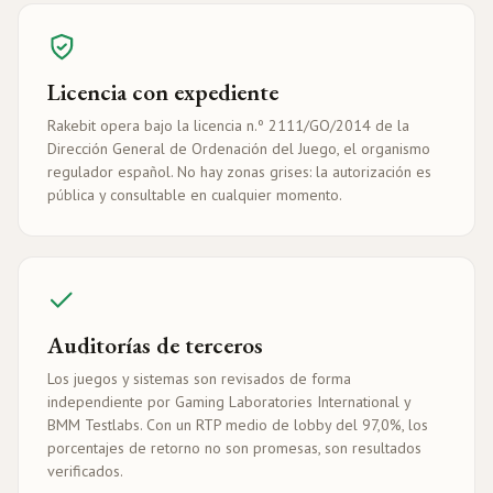
Licencia con expediente
Rakebit opera bajo la licencia n.º 2111/GO/2014 de la
Dirección General de Ordenación del Juego, el organismo
regulador español. No hay zonas grises: la autorización es
pública y consultable en cualquier momento.
Auditorías de terceros
Los juegos y sistemas son revisados de forma
independiente por Gaming Laboratories International y
BMM Testlabs. Con un RTP medio de lobby del 97,0%, los
porcentajes de retorno no son promesas, son resultados
verificados.