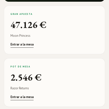
GRAN APUESTA
47.126 €
Moon Princess
Entrar a la mesa
POT DE MESA
2.546 €
Razor Returns
Entrar a la mesa