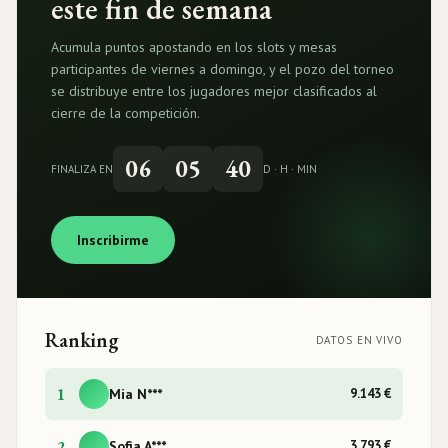
este fin de semana
Acumula puntos apostando en los slots y mesas
participantes de viernes a domingo, y el pozo del torneo
se distribuye entre los jugadores mejor clasificados al
cierre de la competición.
06
05
40
FINALIZA EN
D · H · MIN
Inscribirme
Ranking
DATOS EN VIVO
1
Mia N***
9.143 €
2
Sofia A***
3.793 €