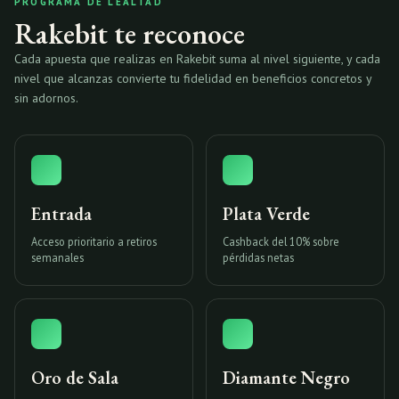
PROGRAMA DE LEALTAD
Rakebit te reconoce
Cada apuesta que realizas en Rakebit suma al nivel siguiente, y cada
nivel que alcanzas convierte tu fidelidad en beneficios concretos y
sin adornos.
Entrada
Plata Verde
Acceso prioritario a retiros
Cashback del 10% sobre
semanales
pérdidas netas
Oro de Sala
Diamante Negro