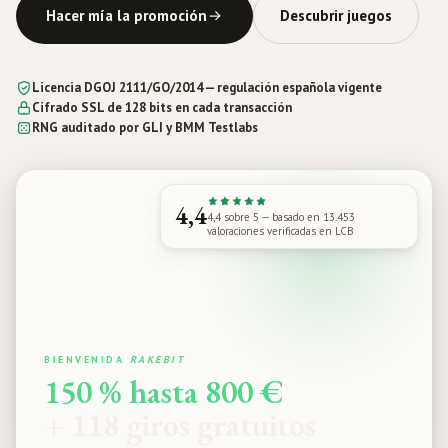
Hacer mía la promoción
Descubrir juegos
Licencia DGOJ 2111/GO/2014 — regulación española vigente
Cifrado SSL de 128 bits en cada transacción
RNG auditado por GLI y BMM Testlabs
4,4
4,4 sobre 5 — basado en 13.453
valoraciones verificadas en LCB
BIENVENIDA
RAKEBIT
150 % hasta 800 €
+ 118 giros gratuitos