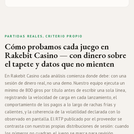
PARTIDAS REALES, CRITERIO PROPIO
Cómo probamos cada juego en
Rakebit Casino — con dinero sobre
el tapete y datos que no mienten
En Rakebit Casino cada análisis comienza donde debe: con una
sesión de dinero real, no una demo. Nuestro equipo ejecuta un
mínimo de 800 giros por título antes de escribir una sola línea,
registrando la velocidad de carga en cada lanzamiento, el
comportamiento de los pagos a lo largo de rachas frías y
calientes, y la coherencia de la volatilidad declarada con lo
observado en pantalla. El RTP publicado por el proveedor se
contrasta con nuestras propias distribuciones de sesión: cuando
los números no cuadran, el juego se marca para revisión.