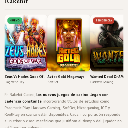
Rakebit
NUEVO
TENDENCIA
Zeus Vs Hades Gods Of War
Aztec Gold Megaways
Wanted Dead Or A Wil
Pragmatic Play
iSoftBet
Hacksaw Gaming
En Rakebit Casino,
los nuevos juegos de casino llegan con
cadencia constante
, incorporando títulos de estudios como
Pragmatic Play, Hacksaw Gaming, iSoftBet, Microgaming, IGT y
ReelPlay en cuanto están disponibles. Cada incorporación responde
a un criterio claro: mecánicas que justifican el tiempo del jugador, no
catálogo por volumen.