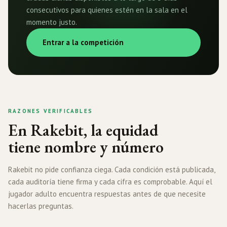
consecutivos para quienes estén en la sala en el
momento justo.
Entrar a la competición
RAZONES VERIFICABLES
En Rakebit, la equidad
tiene nombre y número
Rakebit no pide confianza ciega. Cada condición está publicada,
cada auditoría tiene firma y cada cifra es comprobable. Aquí el
jugador adulto encuentra respuestas antes de que necesite
hacerlas preguntas.